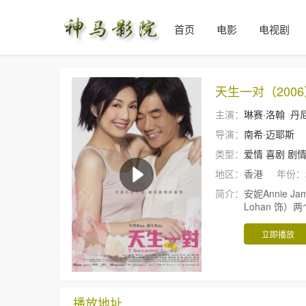
首页
电影
电视剧
天生一对（200
主演：
琳赛·洛翰
丹
导演：
南希·迈耶斯
类型：
爱情
喜剧
剧
地区：
香港
年份：
简介：
安妮Annie Ja
Lohan 饰
立即播放
播放地址