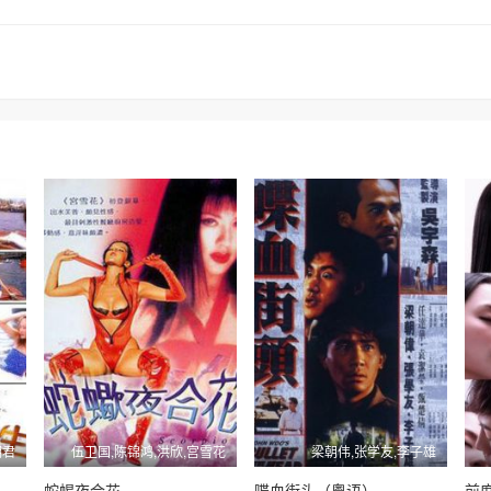
明君
伍卫国,陈锦鸿,洪欣,宫雪花
梁朝伟,张学友,李子雄
蛇蝎夜合花
喋血街头（粤语）
前