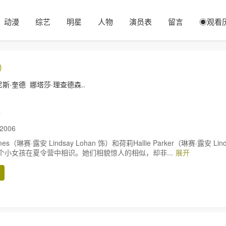
动漫
综艺
明星
人物
演员表
留言
◉观看
6）
尼斯·奎德
娜塔莎·理查德森..
情
2006
mes（琳赛·露安 Lindsay Lohan 饰）和荷莉Hallie Parker（琳赛·露安 Lind
）两个小女孩在夏令营中相识。她们相貌惊人的相似，却非...
展开