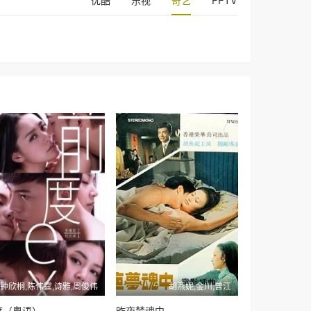
优酷
乐视
奇艺
PPTV
钟欣桐,陈伟霆,诗雅,周俊伟
胡燕妮,金川,曾江
度（粤语）
昨夜梦魂中