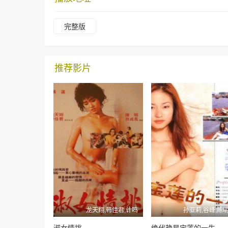
完整版
推荐影片
龙天翔,韩佳君,计鸣
孙亚莉,谷峰,陈
淑女情挑
绝代艳星宝莲的一生