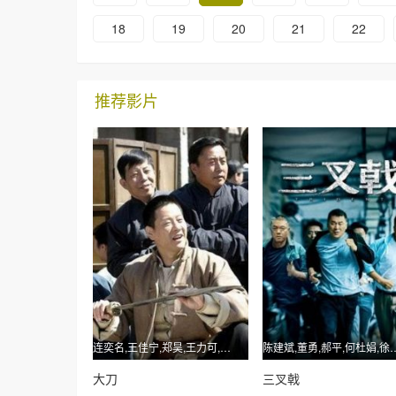
18
19
20
21
22
推荐影片
连奕名,王佳宁,郑昊,王力可,刘威
陈建斌,董勇,郝平,
大刀
三叉戟