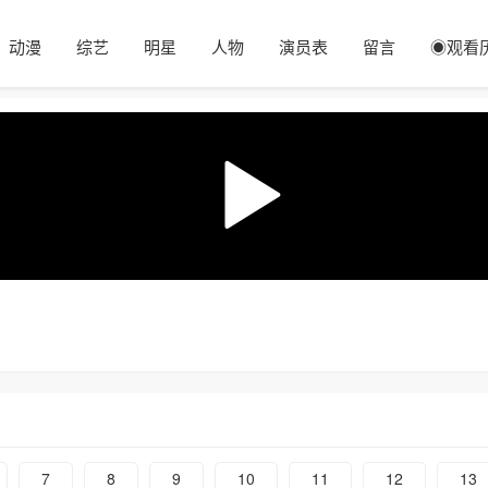
动漫
综艺
明星
人物
演员表
留言
◉观看
7
8
9
10
11
12
13