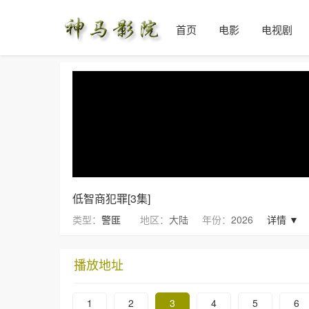
首页
电影
电视剧
低智商犯罪[3集]
类型：
警匪
地区：
大陆
年份：
2026
详情 ▼
播放地址
1
2
3
4
5
6