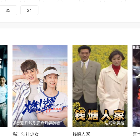
23
24
何杜娟,徐绍瑛
张雪迎,许龄月,费启鸣,高旻睿,苏可,张棪琰
达式常,吴越
燃！沙排少女
钱塘人家
医