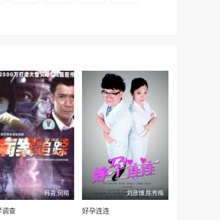
韩青,何晴
刘彦博,陈秀梅
学调查
好孕连连