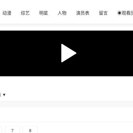
动漫
综艺
明星
人物
演员表
留言
◉观看
 ▼
7
8