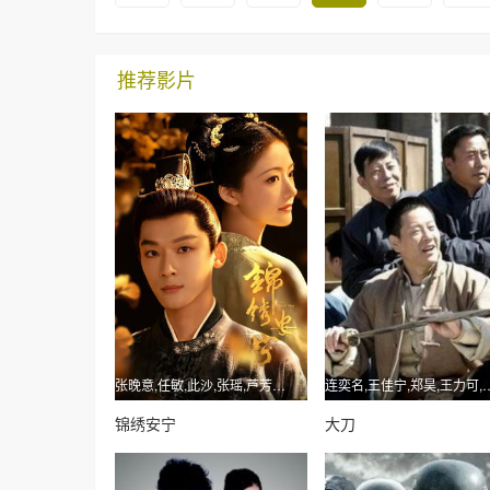
推荐影片
张晚意,任敏,此沙,张瑶,芦芳生,赵子琪,戴娇倩
连奕名,王佳宁,郑昊
锦绣安宁
大刀