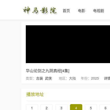
首页
电影
电视剧
华山论剑之九阴真经[4集]
类型：
古装
武侠
地区：
大陆
年份：
2025
详情
播放地址
1
2
3
4
5
6