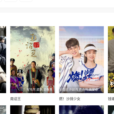
,王力可,刘威
程韦然,裘斯,吴春燕
张雪迎,许龄月,费启鸣,高旻睿,苏可,张棪琰
南诏王
燃！沙排少女
钱