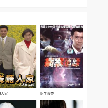
达式常,吴越
韩青,何晴
塘人家
医学调查