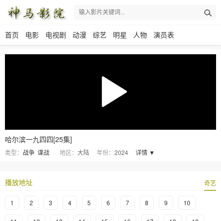
首页
电影
电视剧
动漫
综艺
明星
人物
演员表
哈尔滨一九四四[25集]
类型：
战争
谍战
地区：
大陆
年份：
2024
详情 ▼
播放地址
奇艺
1
2
3
4
5
6
7
8
9
10