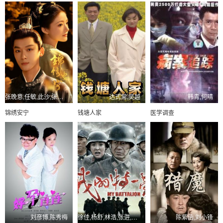
张晚意,任敏,此沙,张瑶,芦芳生,赵子琪,戴娇倩
达式常,吴越
韩青,何晴
锦绣安宁
钱塘人家
医学调查
刘彦博,陈秀梅
徐佳,杨舒,林浩,张进,吴京安
陈紫函,刘小锋