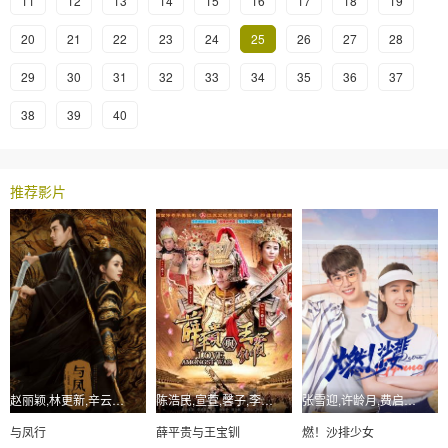
11
12
13
14
15
16
17
18
19
20
21
22
23
24
25
26
27
28
29
30
31
32
33
34
35
36
37
38
39
40
推荐影片
赵丽颖,林更新,辛云来,何与,李嘉琦,曾黎,宣璐
陈浩民,宣萱,馨子,李进荣,张亮
张雪迎,许龄月,费启鸣,高旻睿,苏可,张棪琰
与凤行
薛平贵与王宝钏
燃！沙排少女