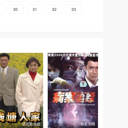
30
31
32
33
达式常,吴越
韩青,何晴