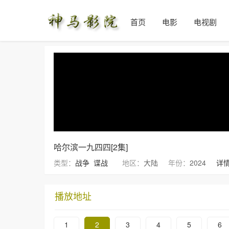
首页
电影
电视剧
哈尔滨一九四四[2集]
类型：
战争
谍战
地区：
大陆
年份：
2024
详情
播放地址
1
2
3
4
5
6