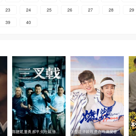
23
24
25
26
27
28
29
39
40
田雨,李小冉,俞飞鸿
陈建斌,董勇,郝平,何杜娟,徐绍瑛
张雪迎,许龄月,费启鸣,高旻睿,苏可,张棪琰