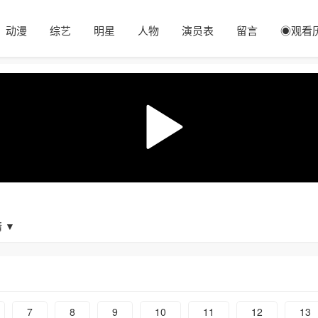
动漫
综艺
明星
人物
演员表
留言
◉观看
 ▼
7
8
9
10
11
12
13