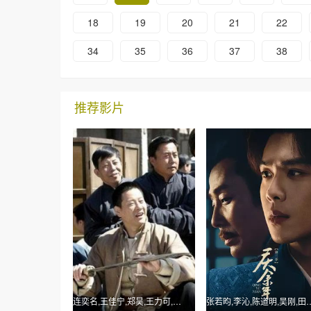
18
19
20
21
22
34
35
36
37
38
推荐影片
连奕名,王佳宁,郑昊,王力可,刘威
张若昀,李沁,陈道明,吴刚,