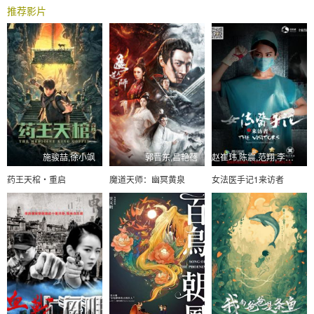
推荐影片
施骏喆,徐小飒
郭晋东,吕艳蓓
赵崔玮,陈震,范翔,李一宁
药王天棺・重启
魔道天师：幽冥黄泉
女法医手记1来访者