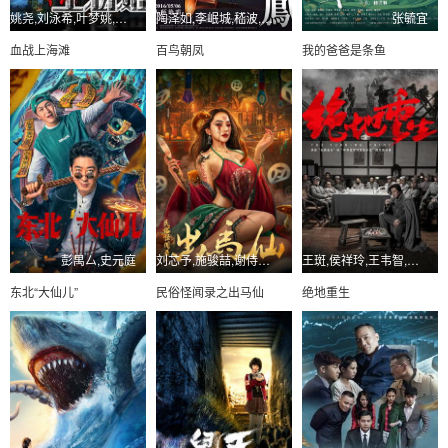
姚尧,刘泳希,叶梦姚,李建新
陶泽如,李岷城,嵇波,胡先煦
张毓宜
血战上海滩
百鸟朝凤
我的爸爸是条鱼
彭禺厶,史元庭
刘芯予,施骏喆,谢侍辛,陈创,丛思涵,岳冬峰,赵秋生
王斑,侯祥玲,王韦智,源唯杰,曾培,陈旺林,郭允翰
东北“大仙儿”
民俗怪闻录之出马仙
绝地重生