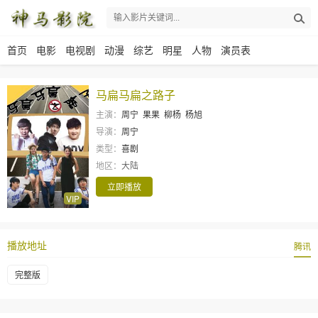
首页
电影
电视剧
动漫
综艺
明星
人物
演员表
马扁马扁之路子
主演：
周宁
果果
柳杨
杨旭
导演：
周宁
类型：
喜剧
地区：
大陆
立即播放
VIP
播放地址
腾讯
完整版