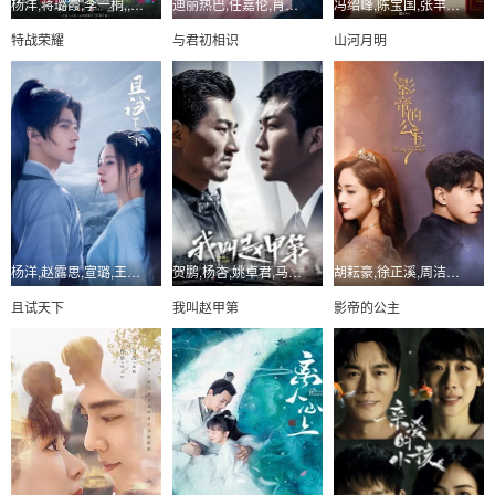
杨洋,蒋璐霞,李一桐,,高鑫,孟阿赛
迪丽热巴,任嘉伦,肖顺尧,郭晓婷,范桢,此沙,王子腾
冯绍峰,陈宝国,张丰毅,颖儿,何晟铭
特战荣耀
与君初相识
山河月明
杨洋,赵露思,宣璐,王佑硕
贺鹏,杨杏,姚卓君,马翼,王姿允
胡耘豪,徐正溪,周洁琼,吴佳怡,徐凯鑫
且试天下
我叫赵甲第
影帝的公主