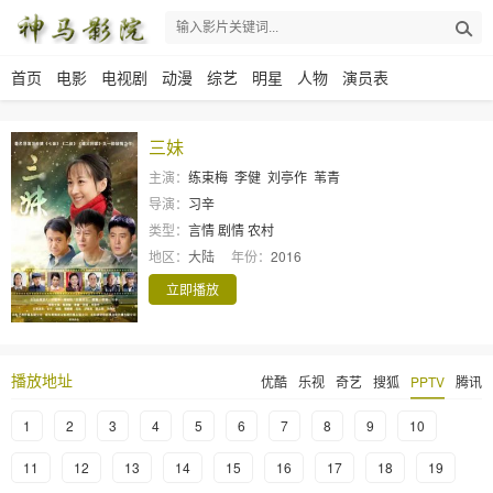
首页
电影
电视剧
动漫
综艺
明星
人物
演员表
三妹
主演：
练束梅
李健
刘亭作
苇青
导演：
习辛
类型：
言情
剧情
农村
地区：
大陆
年份：
2016
立即播放
播放地址
优酷
乐视
奇艺
搜狐
PPTV
腾讯
1
2
3
4
5
6
7
8
9
10
11
12
13
14
15
16
17
18
19