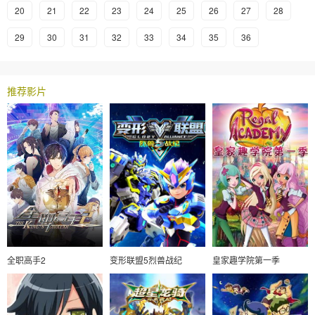
20
21
22
23
24
25
26
27
28
29
30
31
32
33
34
35
36
推荐影片
全职高手2
变形联盟5烈兽战纪
皇家趣学院第一季