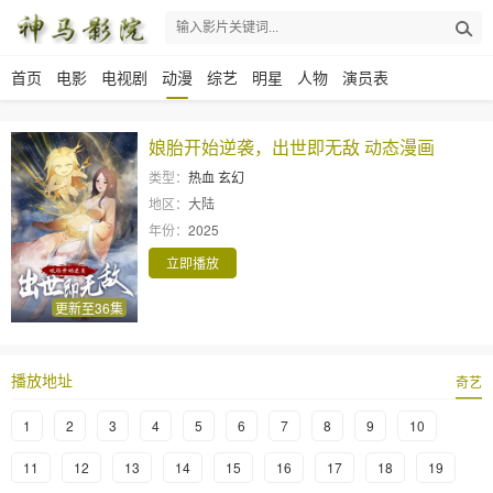
首页
电影
电视剧
动漫
综艺
明星
人物
演员表
娘胎开始逆袭，出世即无敌 动态漫画
类型：
热血
玄幻
地区：
大陆
年份：
2025
立即播放
更新至36集
播放地址
奇艺
1
2
3
4
5
6
7
8
9
10
11
12
13
14
15
16
17
18
19