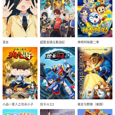
丧女
超星龙骑元素战纪
神奇阿呦第二季
小品一家人之功夫小子
炫卡斗士2
美女与野兽（美国）