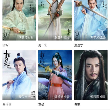
李晨浩扮演
赵立新扮演
刘学义扮演
法相
周一仙
萧逸才
秦俊杰扮演
梁婧娴扮演
傅程鹏扮演
曾书书
燕虹
鬼王