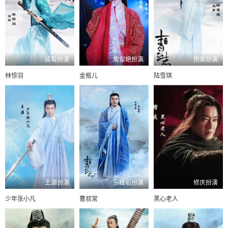
成毅扮演
焦俊艳扮演
杨紫扮演
林惊羽
金瓶儿
陆雪琪
王源扮演
宗峰岩扮演
修庆扮演
少年张小凡
曹叔常
黑心老人