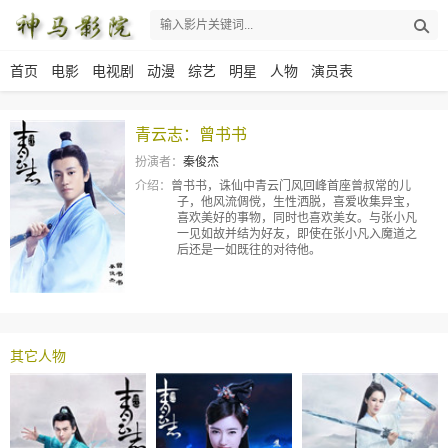
首页
电影
电视剧
动漫
综艺
明星
人物
演员表
青云志：曾书书
扮演者：
秦俊杰
介绍：
曾书书，诛仙中青云门风回峰首座曾叔常的儿
子，他风流倜傥，生性洒脱，喜爱收集异宝，
喜欢美好的事物，同时也喜欢美女。与张小凡
一见如故并结为好友，即使在张小凡入魔道之
后还是一如既往的对待他。
其它人物